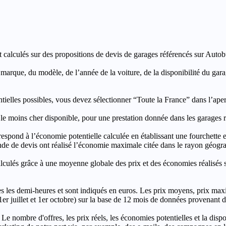
t calculés sur des propositions de devis de garages référencés sur Autobut
a marque, du modèle, de l’année de la voiture, de la disponibilité du ga
entielles possibles, vous devez sélectionner “Toute la France” dans l’ape
moins cher disponible, pour une prestation donnée dans les garages ré
’économie potentielle calculée en établissant une fourchette entre l
e de devis ont réalisé l’économie maximale citée dans le rayon géograp
e à une moyenne globale des prix et des économies réalisés sur le
les demi-heures et sont indiqués en euros. Les prix moyens, prix max
, 1er juillet et 1er octobre) sur la base de 12 mois de données provenan
 Le nombre d'offres, les prix réels, les économies potentielles et la disp