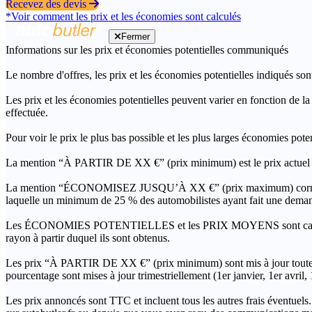
Recevez des devis
*Voir comment les prix et les économies sont calculés
Fermer
Informations sur les prix et économies potentielles communiqués
Le nombre d'offres, les prix et les économies potentielles indiqués son
Les prix et les économies potentielles peuvent varier en fonction de l
effectuée.
Pour voir le prix le plus bas possible et les plus larges économies pot
La mention “À PARTIR DE XX €” (prix minimum) est le prix actuel le 
La mention “ÉCONOMISEZ JUSQU’À XX €” (prix maximum) correspond à l
laquelle un minimum de 25 % des automobilistes ayant fait une demand
Les ÉCONOMIES POTENTIELLES et les PRIX MOYENS sont calculés grâc
rayon à partir duquel ils sont obtenus.
Les prix “À PARTIR DE XX €” (prix minimum) sont mis à jour toutes 
pourcentage sont mises à jour trimestriellement (1er janvier, 1er avril
Les prix annoncés sont TTC et incluent tous les autres frais éventuels.