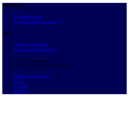
Autobutler
Contactez-nous
La presse parle de nous !
Info
*Prix et économies
À propos d'Autobutler
© 2026 Autobutler.fr
18-26 rue Goubet, 75019 Paris
Gestion des cookies
CGU
Cookies
RGPD