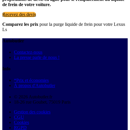
de frein de votre voiture.
Recevez des devis
Comparez les prix
pour la purge liquide de frein pour votre Lexus
Ls
Autobutler
Contactez-nous
La presse parle de nous !
Info
*Prix et économies
À propos d'Autobutler
© 2026 Autobutler.fr
18-26 rue Goubet, 75019 Paris
Gestion des cookies
CGU
Cookies
RGPD