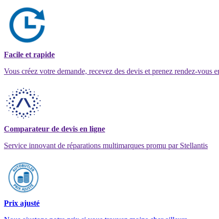
Facile et rapide
Vous créez votre demande, recevez des devis et prenez rendez-vous e
Comparateur de devis en ligne
Service innovant de réparations multimarques promu par Stellantis
Prix ajusté