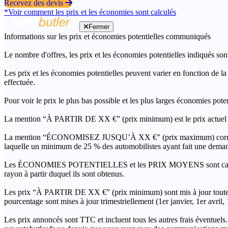
Recevez des devis
*Voir comment les prix et les économies sont calculés
Fermer
Informations sur les prix et économies potentielles communiqués
Le nombre d'offres, les prix et les économies potentielles indiqués son
Les prix et les économies potentielles peuvent varier en fonction de l
effectuée.
Pour voir le prix le plus bas possible et les plus larges économies pot
La mention “À PARTIR DE XX €” (prix minimum) est le prix actuel le 
La mention “ÉCONOMISEZ JUSQU’À XX €” (prix maximum) correspond à l
laquelle un minimum de 25 % des automobilistes ayant fait une demand
Les ÉCONOMIES POTENTIELLES et les PRIX MOYENS sont calculés grâc
rayon à partir duquel ils sont obtenus.
Les prix “À PARTIR DE XX €” (prix minimum) sont mis à jour toutes 
pourcentage sont mises à jour trimestriellement (1er janvier, 1er avril
Les prix annoncés sont TTC et incluent tous les autres frais éventuels.