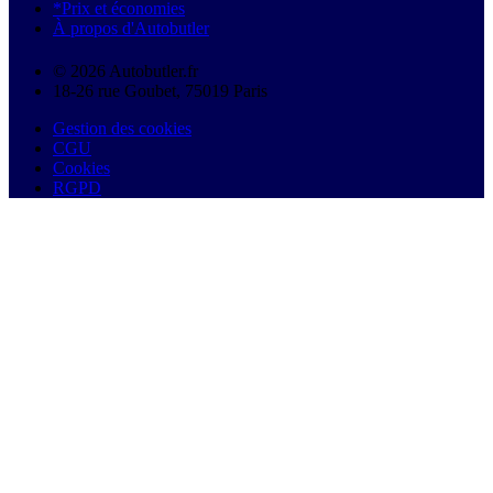
*Prix et économies
À propos d'Autobutler
© 2026 Autobutler.fr
18-26 rue Goubet, 75019 Paris
Gestion des cookies
CGU
Cookies
RGPD