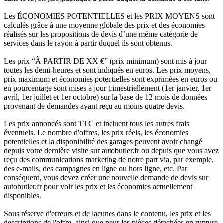
Les ÉCONOMIES POTENTIELLES et les PRIX MOYENS sont
calculés grâce à une moyenne globale des prix et des économies
réalisés sur les propositions de devis d’une même catégorie de
services dans le rayon à partir duquel ils sont obtenus.
Les prix “À PARTIR DE XX €” (prix minimum) sont mis à jour
toutes les demi-heures et sont indiqués en euros. Les prix moyens,
prix maximum et économies potentielles sont exprimées en euros ou
en pourcentage sont mises à jour trimestriellement (1er janvier, 1er
avril, 1er juillet et 1er octobre) sur la base de 12 mois de données
provenant de demandes ayant reçu au moins quatre devis.
Les prix annoncés sont TTC et incluent tous les autres frais
éventuels. Le nombre d'offres, les prix réels, les économies
potentielles et la disponibilité des garages peuvent avoir changé
depuis votre dernière visite sur autobutler.fr ou depuis que vous avez
reçu des communications marketing de notre part via, par exemple,
des e-mails, des campagnes en ligne ou hors ligne, etc. Par
conséquent, vous devez créer une nouvelle demande de devis sur
autobutler.fr pour voir les prix et les économies actuellement
disponibles.
Sous réserve d'erreurs et de lacunes dans le contenu, les prix et les
descriptions de l'offre, ainsi que pour les pièces détachées en rupture