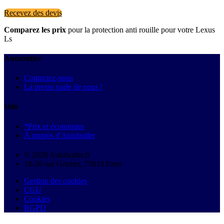
Recevez des devis
Comparez les prix
pour la protection anti rouille pour votre Lexus
Ls
Autobutler
Contactez-nous
La presse parle de nous !
Info
*Prix et économies
À propos d'Autobutler
© 2026 Autobutler.fr
18-26 rue Goubet, 75019 Paris
Gestion des cookies
CGU
Cookies
RGPD