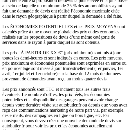
fourchette entre la proposition de devis la plus élevée et la plus basse
au sein de laquelle un minimum de 25 % des automobilistes ayant
fait une demande de devis ont réalisé l’économie maximale citée
dans le rayon géographique à partir duquel la demande a été faite.
Les ÉCONOMIES POTENTIELLES et les PRIX MOYENS sont
calculés grâce à une moyenne globale des prix et des économies
réalisés sur les propositions de devis d’une même catégorie de
services dans le rayon à partir duquel ils sont obtenus.
Les prix “À PARTIR DE XX €” (prix minimum) sont mis à jour
toutes les demi-heures et sont indiqués en euros. Les prix moyens,
prix maximum et économies potentielles sont exprimées en euros ou
en pourcentage sont mises à jour trimestriellement (1er janvier, 1er
avril, 1er juillet et 1er octobre) sur la base de 12 mois de données
provenant de demandes ayant reçu au moins quatre devis.
Les prix annoncés sont TTC et incluent tous les autres frais
éventuels. Le nombre d'offres, les prix réels, les économies
potentielles et la disponibilité des garages peuvent avoir changé
depuis votre dernière visite sur autobutler.fr ou depuis que vous avez
reçu des communications marketing de notre part via, par exemple,
des e-mails, des campagnes en ligne ou hors ligne, etc. Par
conséquent, vous devez créer une nouvelle demande de devis sur
autobutler.fr pour voir les prix et les économies actuellement