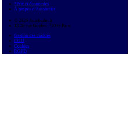
*Prix et économies
À propos d'Autobutler
© 2026 Autobutler.fr
18-26 rue Goubet, 75019 Paris
Gestion des cookies
CGU
Cookies
RGPD