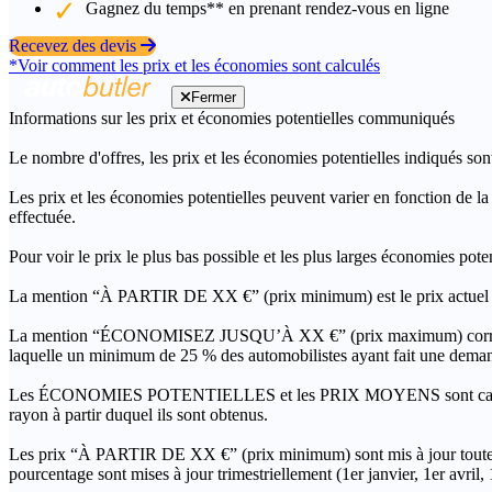
Gagnez du temps** en prenant rendez-vous en ligne
Recevez des devis
*Voir comment les prix et les économies sont calculés
Fermer
Informations sur les prix et économies potentielles communiqués
Le nombre d'offres, les prix et les économies potentielles indiqués son
Les prix et les économies potentielles peuvent varier en fonction de l
effectuée.
Pour voir le prix le plus bas possible et les plus larges économies pot
La mention “À PARTIR DE XX €” (prix minimum) est le prix actuel le 
La mention “ÉCONOMISEZ JUSQU’À XX €” (prix maximum) correspond à l
laquelle un minimum de 25 % des automobilistes ayant fait une demand
Les ÉCONOMIES POTENTIELLES et les PRIX MOYENS sont calculés grâc
rayon à partir duquel ils sont obtenus.
Les prix “À PARTIR DE XX €” (prix minimum) sont mis à jour toutes 
pourcentage sont mises à jour trimestriellement (1er janvier, 1er avril