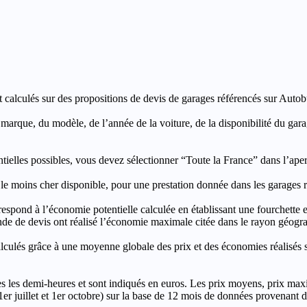
t calculés sur des propositions de devis de garages référencés sur Autobut
a marque, du modèle, de l’année de la voiture, de la disponibilité du ga
entielles possibles, vous devez sélectionner “Toute la France” dans l’ape
moins cher disponible, pour une prestation donnée dans les garages ré
’économie potentielle calculée en établissant une fourchette entre l
e de devis ont réalisé l’économie maximale citée dans le rayon géograp
e à une moyenne globale des prix et des économies réalisés sur le
les demi-heures et sont indiqués en euros. Les prix moyens, prix max
, 1er juillet et 1er octobre) sur la base de 12 mois de données provenan