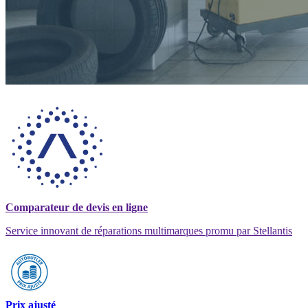
Comparateur de devis en ligne
Service innovant de réparations multimarques promu par Stellantis
Prix ajusté