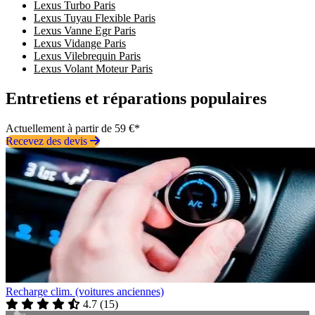
Lexus Turbo Paris
Lexus Tuyau Flexible Paris
Lexus Vanne Egr Paris
Lexus Vidange Paris
Lexus Vilebrequin Paris
Lexus Volant Moteur Paris
Entretiens et réparations populaires
Actuellement à partir de 59 €*
Recevez des devis
Recharge clim. (voitures anciennes)
4.7
(
15
)