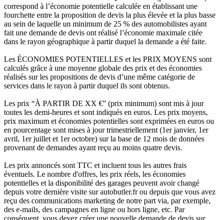
correspond à l’économie potentielle calculée en établissant une
fourchette entre la proposition de devis la plus élevée et la plus basse
au sein de laquelle un minimum de 25 % des automobilistes ayant
fait une demande de devis ont réalisé l’économie maximale citée
dans le rayon géographique à partir duquel la demande a été faite.
Les ÉCONOMIES POTENTIELLES et les PRIX MOYENS sont
calculés grâce à une moyenne globale des prix et des économies
réalisés sur les propositions de devis d’une même catégorie de
services dans le rayon à partir duquel ils sont obtenus.
Les prix “À PARTIR DE XX €” (prix minimum) sont mis à jour
toutes les demi-heures et sont indiqués en euros. Les prix moyens,
prix maximum et économies potentielles sont exprimées en euros ou
en pourcentage sont mises à jour trimestriellement (1er janvier, 1er
avril, 1er juillet et 1er octobre) sur la base de 12 mois de données
provenant de demandes ayant reçu au moins quatre devis.
Les prix annoncés sont TTC et incluent tous les autres frais
éventuels. Le nombre d'offres, les prix réels, les économies
potentielles et la disponibilité des garages peuvent avoir changé
depuis votre dernière visite sur autobutler.fr ou depuis que vous avez
reçu des communications marketing de notre part via, par exemple,
des e-mails, des campagnes en ligne ou hors ligne, etc. Par
conséquent, vous devez créer une nouvelle demande de devis sur