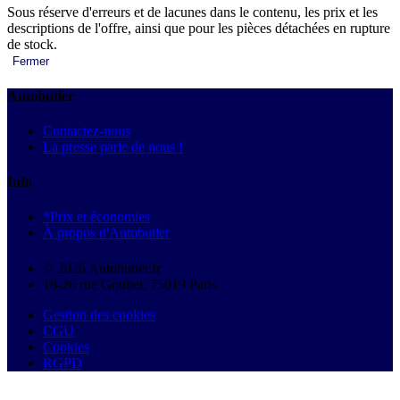
Sous réserve d'erreurs et de lacunes dans le contenu, les prix et les
descriptions de l'offre, ainsi que pour les pièces détachées en rupture
de stock.
Fermer
Autobutler
Contactez-nous
La presse parle de nous !
Info
*Prix et économies
À propos d'Autobutler
© 2026 Autobutler.fr
18-26 rue Goubet, 75019 Paris
Gestion des cookies
CGU
Cookies
RGPD