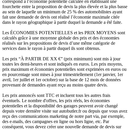
correspond à l’économie potentielle calculée en établissant une
fourchette entre la proposition de devis la plus élevée et la plus basse
au sein de laquelle un minimum de 25 % des automobilistes ayant
fait une demande de devis ont réalisé l’économie maximale citée
dans le rayon géographique à partir duquel la demande a été faite.
Les ÉCONOMIES POTENTIELLES et les PRIX MOYENS sont
calculés grâce à une moyenne globale des prix et des économies
réalisés sur les propositions de devis d’une même catégorie de
services dans le rayon à partir duquel ils sont obtenus.
Les prix “À PARTIR DE XX €” (prix minimum) sont mis à jour
toutes les demi-heures et sont indiqués en euros. Les prix moyens,
prix maximum et économies potentielles sont exprimées en euros ou
en pourcentage sont mises à jour trimestriellement (1er janvier, 1er
avril, 1er juillet et 1er octobre) sur la base de 12 mois de données
provenant de demandes ayant reçu au moins quatre devis.
Les prix annoncés sont TTC et incluent tous les autres frais
éventuels. Le nombre d'offres, les prix réels, les économies
potentielles et la disponibilité des garages peuvent avoir changé
depuis votre dernière visite sur autobutler.fr ou depuis que vous avez
reçu des communications marketing de notre part via, par exemple,
des e-mails, des campagnes en ligne ou hors ligne, etc. Par
conséquent, vous devez créer une nouvelle demande de devis sur