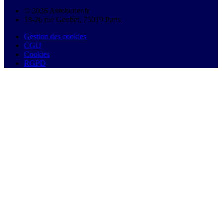
© 2026 Autobutler.fr
18-26 rue Goubet, 75019 Paris
Gestion des cookies
CGU
Cookies
RGPD