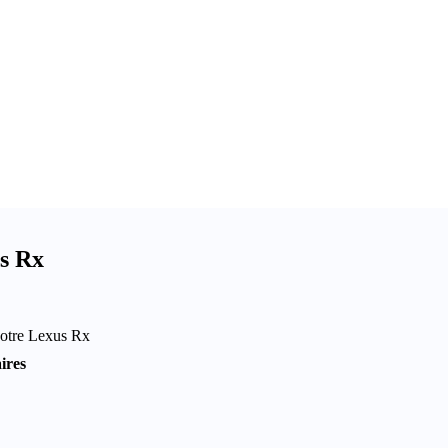
us Rx
 votre Lexus Rx
ires