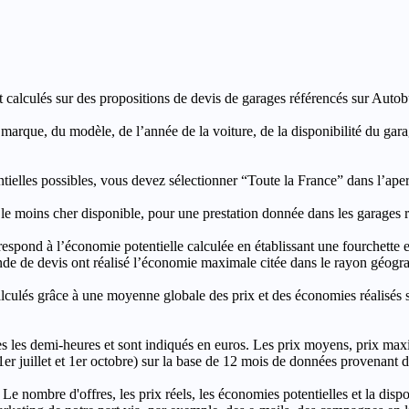
t calculés sur des propositions de devis de garages référencés sur Autobut
a marque, du modèle, de l’année de la voiture, de la disponibilité du ga
entielles possibles, vous devez sélectionner “Toute la France” dans l’ape
moins cher disponible, pour une prestation donnée dans les garages ré
’économie potentielle calculée en établissant une fourchette entre l
e de devis ont réalisé l’économie maximale citée dans le rayon géograp
e à une moyenne globale des prix et des économies réalisés sur le
les demi-heures et sont indiqués en euros. Les prix moyens, prix max
, 1er juillet et 1er octobre) sur la base de 12 mois de données provenan
 Le nombre d'offres, les prix réels, les économies potentielles et la disp