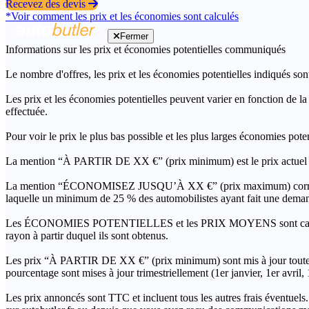
Recevez des devis
*Voir comment les prix et les économies sont calculés
Fermer
Informations sur les prix et économies potentielles communiqués
Le nombre d'offres, les prix et les économies potentielles indiqués son
Les prix et les économies potentielles peuvent varier en fonction de l
effectuée.
Pour voir le prix le plus bas possible et les plus larges économies pot
La mention “À PARTIR DE XX €” (prix minimum) est le prix actuel le 
La mention “ÉCONOMISEZ JUSQU’À XX €” (prix maximum) correspond à l
laquelle un minimum de 25 % des automobilistes ayant fait une demand
Les ÉCONOMIES POTENTIELLES et les PRIX MOYENS sont calculés grâc
rayon à partir duquel ils sont obtenus.
Les prix “À PARTIR DE XX €” (prix minimum) sont mis à jour toutes 
pourcentage sont mises à jour trimestriellement (1er janvier, 1er avril
Les prix annoncés sont TTC et incluent tous les autres frais éventuels.