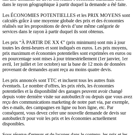
dans le rayon géographique à partir duquel la demande a été faite.
Les ÉCONOMIES POTENTIELLES et les PRIX MOYENS sont
calculés grâce à une moyenne globale des prix et des économies
réalisés sur les propositions de devis d’une même catégorie de
services dans le rayon à partir duquel ils sont obtenus.
Les prix “À PARTIR DE XX €” (prix minimum) sont mis à jour
toutes les demi-heures et sont indiqués en euros. Les prix moyens,
prix maximum et économies potentielles sont exprimées en euros ou
en pourcentage sont mises à jour trimestriellement (1er janvier, 1er
avril, 1er juillet et 1er octobre) sur la base de 12 mois de données
provenant de demandes ayant reçu au moins quatre devis.
Les prix annoncés sont TTC et incluent tous les autres frais
éventuels. Le nombre d'offres, les prix réels, les économies
potentielles et la disponibilité des garages peuvent avoir changé
depuis votre dernière visite sur autobutler.fr ou depuis que vous avez
reçu des communications marketing de notre part via, par exemple,
des e-mails, des campagnes en ligne ou hors ligne, etc. Par
conséquent, vous devez créer une nouvelle demande de devis sur
autobutler.fr pour voir les prix et les économies actuellement
disponibles.
Sous réserve d'erreurs et de lacunes dans le contenu, les prix et les