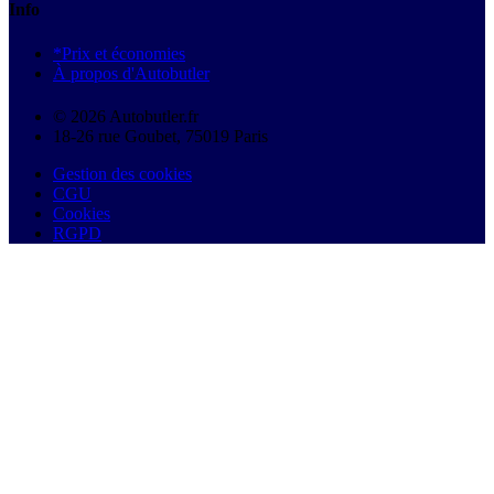
Info
*Prix et économies
À propos d'Autobutler
© 2026 Autobutler.fr
18-26 rue Goubet, 75019 Paris
Gestion des cookies
CGU
Cookies
RGPD