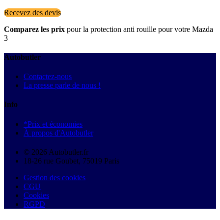
Recevez des devis
Comparez les prix
pour la protection anti rouille pour votre Mazda
3
Autobutler
Contactez-nous
La presse parle de nous !
Info
*Prix et économies
À propos d'Autobutler
© 2026 Autobutler.fr
18-26 rue Goubet, 75019 Paris
Gestion des cookies
CGU
Cookies
RGPD