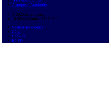
*Prix et économies
À propos d'Autobutler
© 2026 Autobutler.fr
18-26 rue Goubet, 75019 Paris
Gestion des cookies
CGU
Cookies
RGPD