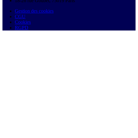
18-26 rue Goubet, 75019 Paris
Gestion des cookies
CGU
Cookies
RGPD