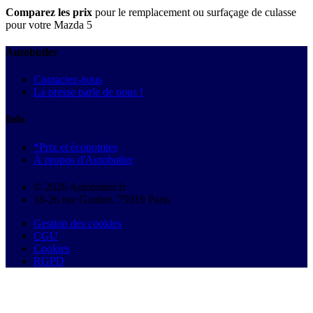
Comparez les prix
pour le remplacement ou surfaçage de culasse
pour votre Mazda 5
Autobutler
Contactez-nous
La presse parle de nous !
Info
*Prix et économies
À propos d'Autobutler
© 2026 Autobutler.fr
18-26 rue Goubet, 75019 Paris
Gestion des cookies
CGU
Cookies
RGPD