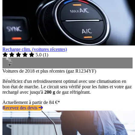
Recharge clim. (voitures récentes)
5.0
(
1
)
Voitures de 2018 et plus récentes (gaz R1234YF)
Bénéficiez d'un refroidissement optimal avec une climatisation en
bon état de marche. Le circuit sera vérifié pour les fuites et votre gaz
rechargé avec jusqu'à
200 g
de gaz réfrigérant.
Actuellement à partir de 84 €*
Recevez des devis