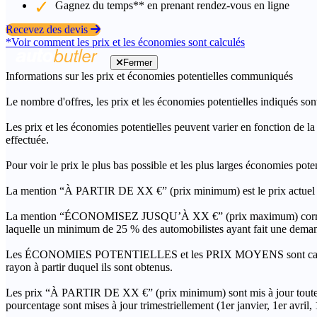
Gagnez du temps** en prenant rendez-vous en ligne
Recevez des devis
*Voir comment les prix et les économies sont calculés
Fermer
Informations sur les prix et économies potentielles communiqués
Le nombre d'offres, les prix et les économies potentielles indiqués son
Les prix et les économies potentielles peuvent varier en fonction de l
effectuée.
Pour voir le prix le plus bas possible et les plus larges économies pot
La mention “À PARTIR DE XX €” (prix minimum) est le prix actuel le 
La mention “ÉCONOMISEZ JUSQU’À XX €” (prix maximum) correspond à l
laquelle un minimum de 25 % des automobilistes ayant fait une demand
Les ÉCONOMIES POTENTIELLES et les PRIX MOYENS sont calculés grâc
rayon à partir duquel ils sont obtenus.
Les prix “À PARTIR DE XX €” (prix minimum) sont mis à jour toutes 
pourcentage sont mises à jour trimestriellement (1er janvier, 1er avril