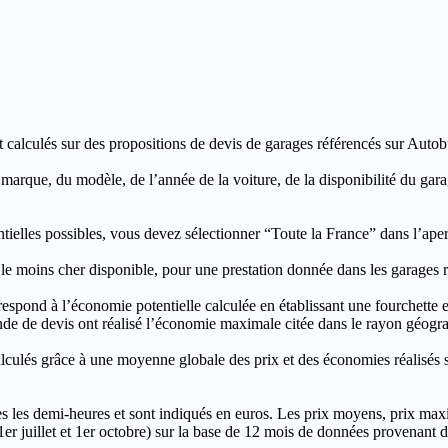
t calculés sur des propositions de devis de garages référencés sur Autobut
a marque, du modèle, de l’année de la voiture, de la disponibilité du ga
entielles possibles, vous devez sélectionner “Toute la France” dans l’ape
moins cher disponible, pour une prestation donnée dans les garages ré
’économie potentielle calculée en établissant une fourchette entre l
e de devis ont réalisé l’économie maximale citée dans le rayon géograp
e à une moyenne globale des prix et des économies réalisés sur le
les demi-heures et sont indiqués en euros. Les prix moyens, prix max
, 1er juillet et 1er octobre) sur la base de 12 mois de données provenan