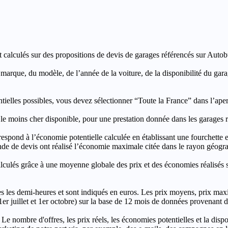
t calculés sur des propositions de devis de garages référencés sur Autobut
a marque, du modèle, de l’année de la voiture, de la disponibilité du ga
entielles possibles, vous devez sélectionner “Toute la France” dans l’ape
moins cher disponible, pour une prestation donnée dans les garages ré
’économie potentielle calculée en établissant une fourchette entre l
e de devis ont réalisé l’économie maximale citée dans le rayon géograp
e à une moyenne globale des prix et des économies réalisés sur le
les demi-heures et sont indiqués en euros. Les prix moyens, prix max
, 1er juillet et 1er octobre) sur la base de 12 mois de données provenan
 Le nombre d'offres, les prix réels, les économies potentielles et la disp