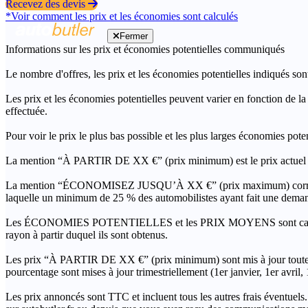
Recevez des devis
*Voir comment les prix et les économies sont calculés
Fermer
Informations sur les prix et économies potentielles communiqués
Le nombre d'offres, les prix et les économies potentielles indiqués son
Les prix et les économies potentielles peuvent varier en fonction de l
effectuée.
Pour voir le prix le plus bas possible et les plus larges économies pot
La mention “À PARTIR DE XX €” (prix minimum) est le prix actuel le 
La mention “ÉCONOMISEZ JUSQU’À XX €” (prix maximum) correspond à l
laquelle un minimum de 25 % des automobilistes ayant fait une demand
Les ÉCONOMIES POTENTIELLES et les PRIX MOYENS sont calculés grâc
rayon à partir duquel ils sont obtenus.
Les prix “À PARTIR DE XX €” (prix minimum) sont mis à jour toutes 
pourcentage sont mises à jour trimestriellement (1er janvier, 1er avril
Les prix annoncés sont TTC et incluent tous les autres frais éventuels.