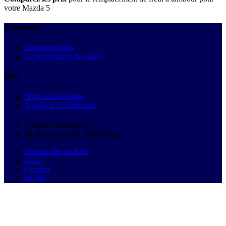
votre Mazda 5
Autobutler
Contactez-nous
La presse parle de nous !
Info
*Prix et économies
À propos d'Autobutler
© 2026 Autobutler.fr
18-26 rue Goubet, 75019 Paris
Gestion des cookies
CGU
Cookies
RGPD