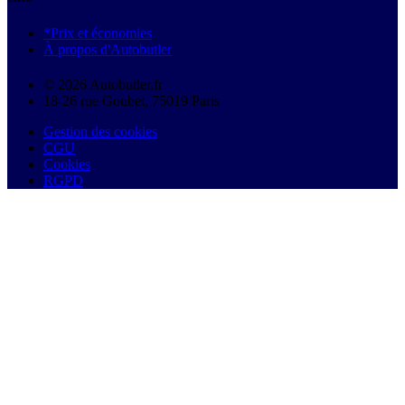
*Prix et économies
À propos d'Autobutler
© 2026 Autobutler.fr
18-26 rue Goubet, 75019 Paris
Gestion des cookies
CGU
Cookies
RGPD