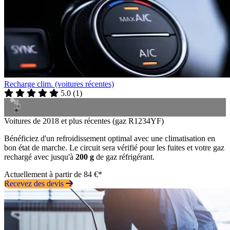
Recharge clim. (voitures récentes)
5.0
(
1
)
Voitures de 2018 et plus récentes (gaz R1234YF)
Bénéficiez d'un refroidissement optimal avec une climatisation en
bon état de marche. Le circuit sera vérifié pour les fuites et votre gaz
rechargé avec jusqu'à
200 g
de gaz réfrigérant.
Actuellement à partir de 84 €*
Recevez des devis