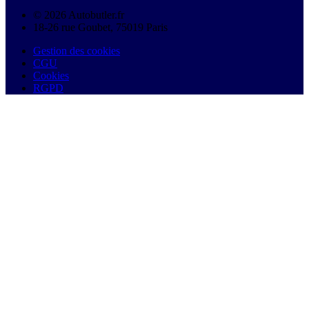
© 2026 Autobutler.fr
18-26 rue Goubet, 75019 Paris
Gestion des cookies
CGU
Cookies
RGPD