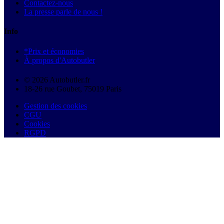
Contactez-nous
La presse parle de nous !
Info
*Prix et économies
À propos d'Autobutler
© 2026 Autobutler.fr
18-26 rue Goubet, 75019 Paris
Gestion des cookies
CGU
Cookies
RGPD