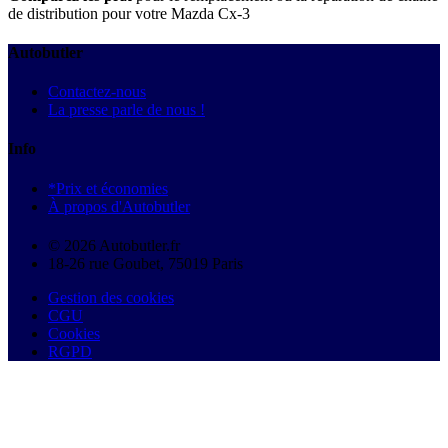
de distribution pour votre Mazda Cx-3
Autobutler
Contactez-nous
La presse parle de nous !
Info
*Prix et économies
À propos d'Autobutler
© 2026 Autobutler.fr
18-26 rue Goubet, 75019 Paris
Gestion des cookies
CGU
Cookies
RGPD