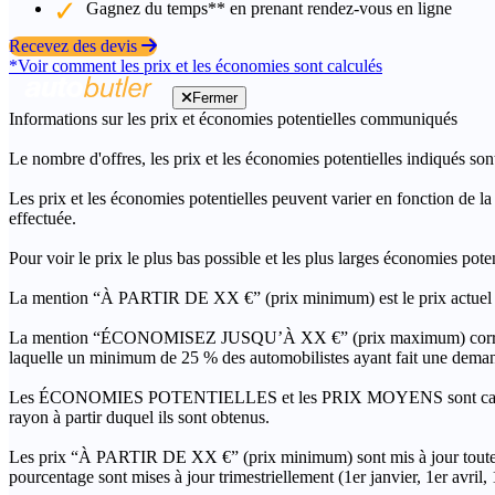
Gagnez du temps** en prenant rendez-vous en ligne
Recevez des devis
*Voir comment les prix et les économies sont calculés
Fermer
Informations sur les prix et économies potentielles communiqués
Le nombre d'offres, les prix et les économies potentielles indiqués son
Les prix et les économies potentielles peuvent varier en fonction de l
effectuée.
Pour voir le prix le plus bas possible et les plus larges économies pot
La mention “À PARTIR DE XX €” (prix minimum) est le prix actuel le 
La mention “ÉCONOMISEZ JUSQU’À XX €” (prix maximum) correspond à l
laquelle un minimum de 25 % des automobilistes ayant fait une demand
Les ÉCONOMIES POTENTIELLES et les PRIX MOYENS sont calculés grâc
rayon à partir duquel ils sont obtenus.
Les prix “À PARTIR DE XX €” (prix minimum) sont mis à jour toutes 
pourcentage sont mises à jour trimestriellement (1er janvier, 1er avril