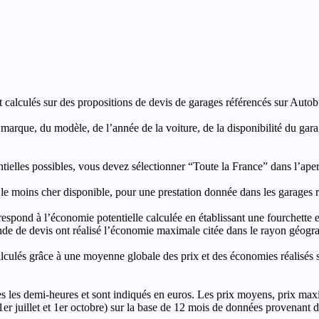
t calculés sur des propositions de devis de garages référencés sur Autobut
a marque, du modèle, de l’année de la voiture, de la disponibilité du ga
entielles possibles, vous devez sélectionner “Toute la France” dans l’ape
moins cher disponible, pour une prestation donnée dans les garages ré
’économie potentielle calculée en établissant une fourchette entre l
e de devis ont réalisé l’économie maximale citée dans le rayon géograp
e à une moyenne globale des prix et des économies réalisés sur le
les demi-heures et sont indiqués en euros. Les prix moyens, prix max
, 1er juillet et 1er octobre) sur la base de 12 mois de données provenan