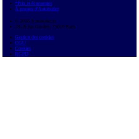
*Prix et économies
À propos d'Autobutler
© 2026 Autobutler.fr
18-26 rue Goubet, 75019 Paris
Gestion des cookies
CGU
Cookies
RGPD