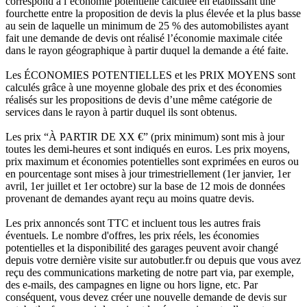
correspond à l’économie potentielle calculée en établissant une
fourchette entre la proposition de devis la plus élevée et la plus basse
au sein de laquelle un minimum de 25 % des automobilistes ayant
fait une demande de devis ont réalisé l’économie maximale citée
dans le rayon géographique à partir duquel la demande a été faite.
Les ÉCONOMIES POTENTIELLES et les PRIX MOYENS sont
calculés grâce à une moyenne globale des prix et des économies
réalisés sur les propositions de devis d’une même catégorie de
services dans le rayon à partir duquel ils sont obtenus.
Les prix “À PARTIR DE XX €” (prix minimum) sont mis à jour
toutes les demi-heures et sont indiqués en euros. Les prix moyens,
prix maximum et économies potentielles sont exprimées en euros ou
en pourcentage sont mises à jour trimestriellement (1er janvier, 1er
avril, 1er juillet et 1er octobre) sur la base de 12 mois de données
provenant de demandes ayant reçu au moins quatre devis.
Les prix annoncés sont TTC et incluent tous les autres frais
éventuels. Le nombre d'offres, les prix réels, les économies
potentielles et la disponibilité des garages peuvent avoir changé
depuis votre dernière visite sur autobutler.fr ou depuis que vous avez
reçu des communications marketing de notre part via, par exemple,
des e-mails, des campagnes en ligne ou hors ligne, etc. Par
conséquent, vous devez créer une nouvelle demande de devis sur