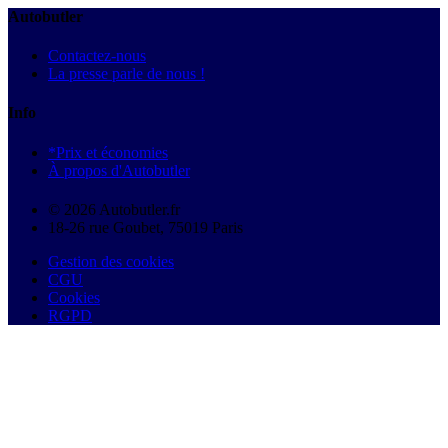
Autobutler
Contactez-nous
La presse parle de nous !
Info
*Prix et économies
À propos d'Autobutler
© 2026 Autobutler.fr
18-26 rue Goubet, 75019 Paris
Gestion des cookies
CGU
Cookies
RGPD