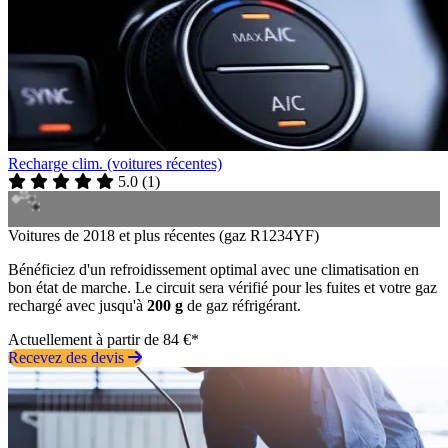
Recharge clim. (voitures récentes)
5.0
(
1
)
Voitures de 2018 et plus récentes (gaz R1234YF)
Bénéficiez d'un refroidissement optimal avec une climatisation en
bon état de marche. Le circuit sera vérifié pour les fuites et votre gaz
rechargé avec jusqu'à
200 g
de gaz réfrigérant.
Actuellement à partir de 84 €*
Recevez des devis