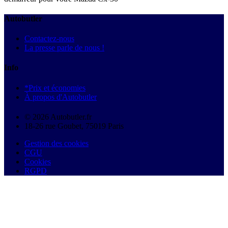
Autobutler
Contactez-nous
La presse parle de nous !
Info
*Prix et économies
À propos d'Autobutler
© 2026 Autobutler.fr
18-26 rue Goubet, 75019 Paris
Gestion des cookies
CGU
Cookies
RGPD