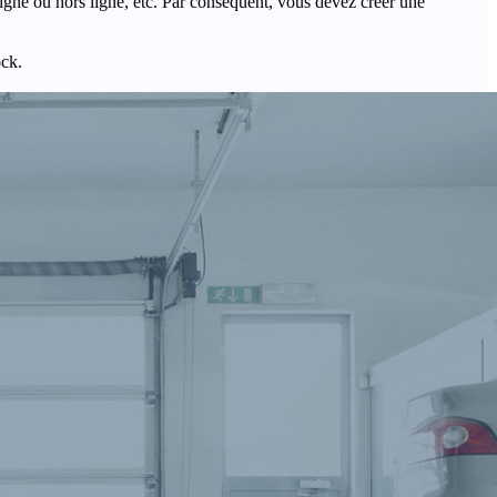
igne ou hors ligne, etc. Par conséquent, vous devez créer une
ock.