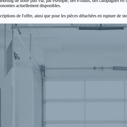
keting de notre part via, par exemple, des e-mails, des campagnes en l
économies actuellement disponibles.
criptions de l'offre, ainsi que pour les pièces détachées en rupture de st