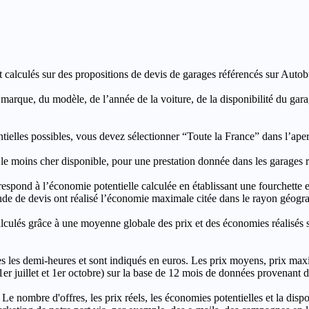
t calculés sur des propositions de devis de garages référencés sur Autobut
a marque, du modèle, de l’année de la voiture, de la disponibilité du ga
entielles possibles, vous devez sélectionner “Toute la France” dans l’ape
moins cher disponible, pour une prestation donnée dans les garages ré
’économie potentielle calculée en établissant une fourchette entre l
e de devis ont réalisé l’économie maximale citée dans le rayon géograp
e à une moyenne globale des prix et des économies réalisés sur le
les demi-heures et sont indiqués en euros. Les prix moyens, prix max
, 1er juillet et 1er octobre) sur la base de 12 mois de données provenan
 Le nombre d'offres, les prix réels, les économies potentielles et la disp