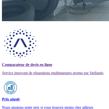
Comparateur de devis en ligne
Service innovant de réparations multimarques promu par Stellantis
Prix ajusté
Nous ajustons notre prix si vous trouvez moins cher ailleurs