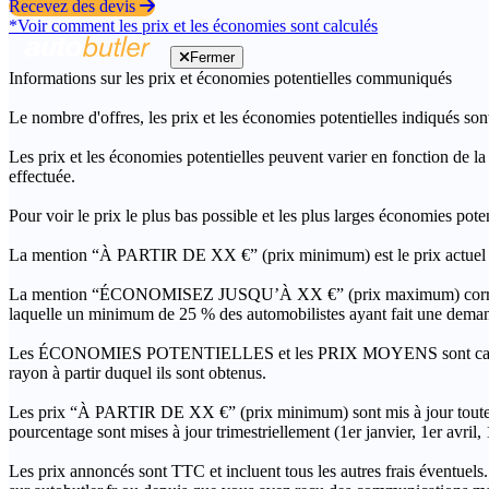
Recevez des devis
*Voir comment les prix et les économies sont calculés
Fermer
Informations sur les prix et économies potentielles communiqués
Le nombre d'offres, les prix et les économies potentielles indiqués son
Les prix et les économies potentielles peuvent varier en fonction de l
effectuée.
Pour voir le prix le plus bas possible et les plus larges économies pot
La mention “À PARTIR DE XX €” (prix minimum) est le prix actuel le 
La mention “ÉCONOMISEZ JUSQU’À XX €” (prix maximum) correspond à l
laquelle un minimum de 25 % des automobilistes ayant fait une demand
Les ÉCONOMIES POTENTIELLES et les PRIX MOYENS sont calculés grâc
rayon à partir duquel ils sont obtenus.
Les prix “À PARTIR DE XX €” (prix minimum) sont mis à jour toutes 
pourcentage sont mises à jour trimestriellement (1er janvier, 1er avril
Les prix annoncés sont TTC et incluent tous les autres frais éventuels.