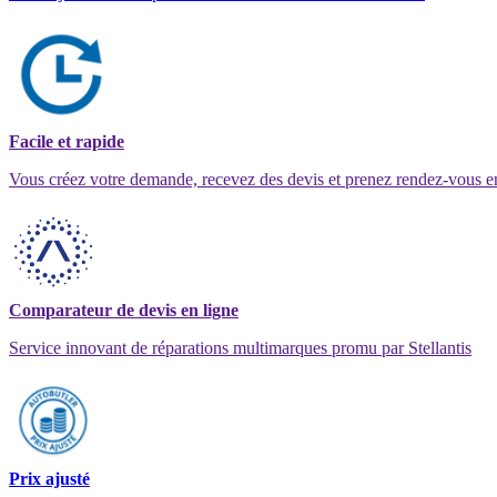
Facile et rapide
Vous créez votre demande, recevez des devis et prenez rendez-vous e
Comparateur de devis en ligne
Service innovant de réparations multimarques promu par Stellantis
Prix ajusté