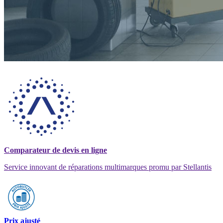
Comparateur de devis en ligne
Service innovant de réparations multimarques promu par Stellantis
Prix ajusté