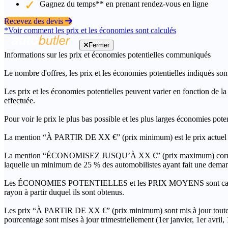
Gagnez du temps** en prenant rendez-vous en ligne
Recevez des devis
*Voir comment les prix et les économies sont calculés
Fermer
Informations sur les prix et économies potentielles communiqués
Le nombre d'offres, les prix et les économies potentielles indiqués son
Les prix et les économies potentielles peuvent varier en fonction de l
effectuée.
Pour voir le prix le plus bas possible et les plus larges économies pot
La mention “À PARTIR DE XX €” (prix minimum) est le prix actuel le 
La mention “ÉCONOMISEZ JUSQU’À XX €” (prix maximum) correspond à l
laquelle un minimum de 25 % des automobilistes ayant fait une demand
Les ÉCONOMIES POTENTIELLES et les PRIX MOYENS sont calculés grâc
rayon à partir duquel ils sont obtenus.
Les prix “À PARTIR DE XX €” (prix minimum) sont mis à jour toutes 
pourcentage sont mises à jour trimestriellement (1er janvier, 1er avril