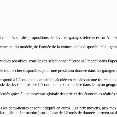
t calculés sur des propositions de devis de garages référencés sur Autobut
a marque, du modèle, de l’année de la voiture, de la disponibilité du ga
entielles possibles, vous devez sélectionner “Toute la France” dans l’ape
moins cher disponible, pour une prestation donnée dans les garages ré
’économie potentielle calculée en établissant une fourchette entre l
e de devis ont réalisé l’économie maximale citée dans le rayon géograp
e à une moyenne globale des prix et des économies réalisés sur le
les demi-heures et sont indiqués en euros. Les prix moyens, prix max
, 1er juillet et 1er octobre) sur la base de 12 mois de données provenan