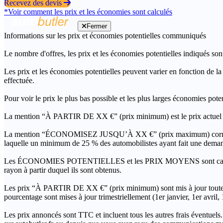
Recevez des devis
*Voir comment les prix et les économies sont calculés
Fermer
Informations sur les prix et économies potentielles communiqués
Le nombre d'offres, les prix et les économies potentielles indiqués son
Les prix et les économies potentielles peuvent varier en fonction de l
effectuée.
Pour voir le prix le plus bas possible et les plus larges économies pot
La mention “À PARTIR DE XX €” (prix minimum) est le prix actuel le 
La mention “ÉCONOMISEZ JUSQU’À XX €” (prix maximum) correspond à l
laquelle un minimum de 25 % des automobilistes ayant fait une demand
Les ÉCONOMIES POTENTIELLES et les PRIX MOYENS sont calculés grâc
rayon à partir duquel ils sont obtenus.
Les prix “À PARTIR DE XX €” (prix minimum) sont mis à jour toutes 
pourcentage sont mises à jour trimestriellement (1er janvier, 1er avril
Les prix annoncés sont TTC et incluent tous les autres frais éventuels.