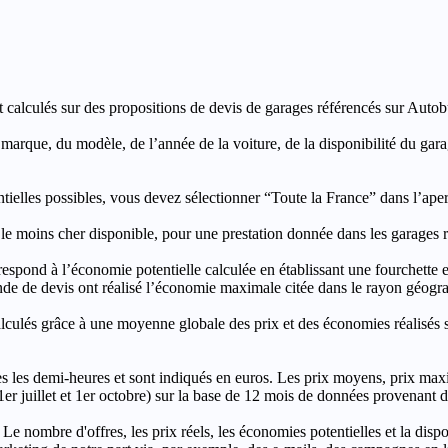
t calculés sur des propositions de devis de garages référencés sur Autobut
a marque, du modèle, de l’année de la voiture, de la disponibilité du ga
entielles possibles, vous devez sélectionner “Toute la France” dans l’ape
moins cher disponible, pour une prestation donnée dans les garages ré
’économie potentielle calculée en établissant une fourchette entre l
e de devis ont réalisé l’économie maximale citée dans le rayon géograp
e à une moyenne globale des prix et des économies réalisés sur le
les demi-heures et sont indiqués en euros. Les prix moyens, prix max
, 1er juillet et 1er octobre) sur la base de 12 mois de données provenan
 Le nombre d'offres, les prix réels, les économies potentielles et la disp