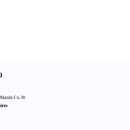
0
re Mazda Cx-30
ires