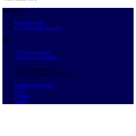
Autobutler
Contactez-nous
La presse parle de nous !
Info
*Prix et économies
À propos d'Autobutler
© 2026 Autobutler.fr
18-26 rue Goubet, 75019 Paris
Gestion des cookies
CGU
Cookies
RGPD