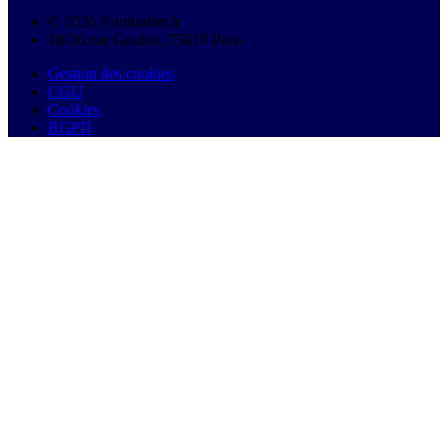
© 2026 Autobutler.fr
18-26 rue Goubet, 75019 Paris
Gestion des cookies
CGU
Cookies
RGPD