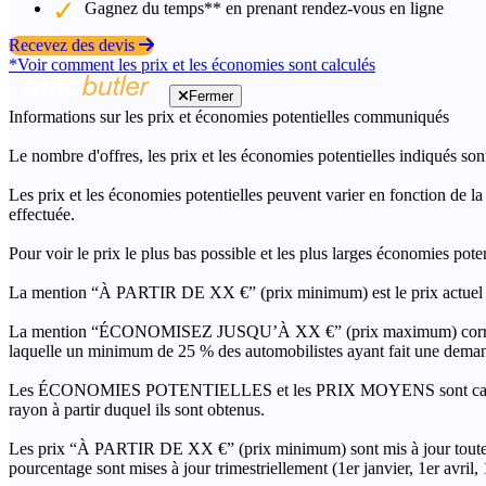
Gagnez du temps** en prenant rendez-vous en ligne
Recevez des devis
*Voir comment les prix et les économies sont calculés
Fermer
Informations sur les prix et économies potentielles communiqués
Le nombre d'offres, les prix et les économies potentielles indiqués son
Les prix et les économies potentielles peuvent varier en fonction de l
effectuée.
Pour voir le prix le plus bas possible et les plus larges économies pot
La mention “À PARTIR DE XX €” (prix minimum) est le prix actuel le 
La mention “ÉCONOMISEZ JUSQU’À XX €” (prix maximum) correspond à l
laquelle un minimum de 25 % des automobilistes ayant fait une demand
Les ÉCONOMIES POTENTIELLES et les PRIX MOYENS sont calculés grâc
rayon à partir duquel ils sont obtenus.
Les prix “À PARTIR DE XX €” (prix minimum) sont mis à jour toutes 
pourcentage sont mises à jour trimestriellement (1er janvier, 1er avril