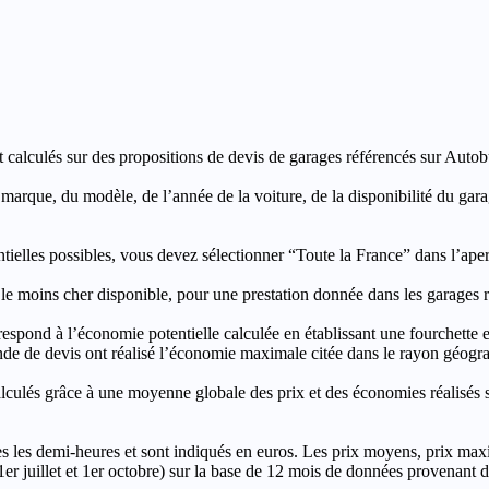
t calculés sur des propositions de devis de garages référencés sur Autobut
a marque, du modèle, de l’année de la voiture, de la disponibilité du ga
entielles possibles, vous devez sélectionner “Toute la France” dans l’ape
moins cher disponible, pour une prestation donnée dans les garages ré
’économie potentielle calculée en établissant une fourchette entre l
e de devis ont réalisé l’économie maximale citée dans le rayon géograp
e à une moyenne globale des prix et des économies réalisés sur le
les demi-heures et sont indiqués en euros. Les prix moyens, prix max
, 1er juillet et 1er octobre) sur la base de 12 mois de données provenan