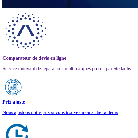
Comparateur de devis en ligne
Service innovant de réparations multimarques promu par Stellantis
Prix ajusté
Nous ajustons notre prix si vous trouvez moins cher ailleurs