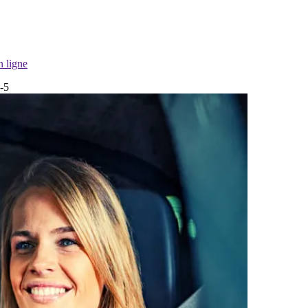
n ligne
x-5