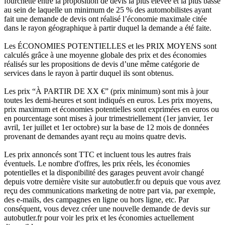
fourchette entre la proposition de devis la plus élevée et la plus basse
au sein de laquelle un minimum de 25 % des automobilistes ayant
fait une demande de devis ont réalisé l’économie maximale citée
dans le rayon géographique à partir duquel la demande a été faite.
Les ÉCONOMIES POTENTIELLES et les PRIX MOYENS sont
calculés grâce à une moyenne globale des prix et des économies
réalisés sur les propositions de devis d’une même catégorie de
services dans le rayon à partir duquel ils sont obtenus.
Les prix “À PARTIR DE XX €” (prix minimum) sont mis à jour
toutes les demi-heures et sont indiqués en euros. Les prix moyens,
prix maximum et économies potentielles sont exprimées en euros ou
en pourcentage sont mises à jour trimestriellement (1er janvier, 1er
avril, 1er juillet et 1er octobre) sur la base de 12 mois de données
provenant de demandes ayant reçu au moins quatre devis.
Les prix annoncés sont TTC et incluent tous les autres frais
éventuels. Le nombre d'offres, les prix réels, les économies
potentielles et la disponibilité des garages peuvent avoir changé
depuis votre dernière visite sur autobutler.fr ou depuis que vous avez
reçu des communications marketing de notre part via, par exemple,
des e-mails, des campagnes en ligne ou hors ligne, etc. Par
conséquent, vous devez créer une nouvelle demande de devis sur
autobutler.fr pour voir les prix et les économies actuellement