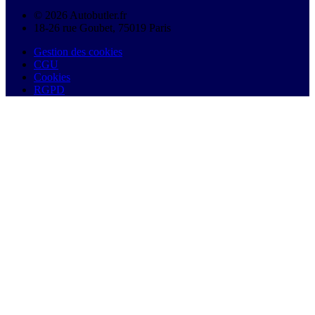
© 2026 Autobutler.fr
18-26 rue Goubet, 75019 Paris
Gestion des cookies
CGU
Cookies
RGPD