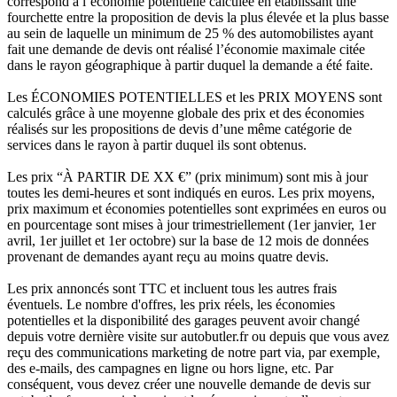
correspond à l’économie potentielle calculée en établissant une
fourchette entre la proposition de devis la plus élevée et la plus basse
au sein de laquelle un minimum de 25 % des automobilistes ayant
fait une demande de devis ont réalisé l’économie maximale citée
dans le rayon géographique à partir duquel la demande a été faite.
Les ÉCONOMIES POTENTIELLES et les PRIX MOYENS sont
calculés grâce à une moyenne globale des prix et des économies
réalisés sur les propositions de devis d’une même catégorie de
services dans le rayon à partir duquel ils sont obtenus.
Les prix “À PARTIR DE XX €” (prix minimum) sont mis à jour
toutes les demi-heures et sont indiqués en euros. Les prix moyens,
prix maximum et économies potentielles sont exprimées en euros ou
en pourcentage sont mises à jour trimestriellement (1er janvier, 1er
avril, 1er juillet et 1er octobre) sur la base de 12 mois de données
provenant de demandes ayant reçu au moins quatre devis.
Les prix annoncés sont TTC et incluent tous les autres frais
éventuels. Le nombre d'offres, les prix réels, les économies
potentielles et la disponibilité des garages peuvent avoir changé
depuis votre dernière visite sur autobutler.fr ou depuis que vous avez
reçu des communications marketing de notre part via, par exemple,
des e-mails, des campagnes en ligne ou hors ligne, etc. Par
conséquent, vous devez créer une nouvelle demande de devis sur