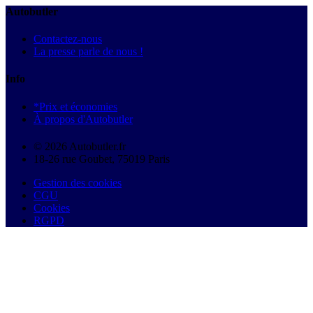
Autobutler
Contactez-nous
La presse parle de nous !
Info
*Prix et économies
À propos d'Autobutler
© 2026 Autobutler.fr
18-26 rue Goubet, 75019 Paris
Gestion des cookies
CGU
Cookies
RGPD