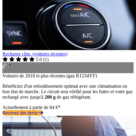
Recharge clim. (voitures récentes)
5.0
(
1
)
Voitures de 2018 et plus récentes (gaz R1234YF)
Bénéficiez d'un refroidissement optimal avec une climatisation en
bon état de marche. Le circuit sera vérifié pour les fuites et votre gaz
rechargé avec jusqu'à
200 g
de gaz réfrigérant.
Actuellement à partir de 84 €*
Recevez des devis