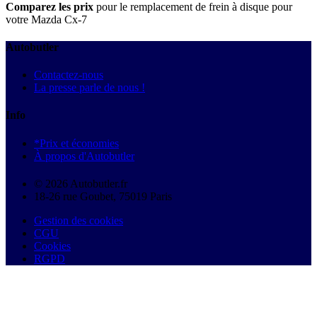
Comparez les prix
pour le remplacement de frein à disque pour
votre Mazda Cx-7
Autobutler
Contactez-nous
La presse parle de nous !
Info
*Prix et économies
À propos d'Autobutler
© 2026 Autobutler.fr
18-26 rue Goubet, 75019 Paris
Gestion des cookies
CGU
Cookies
RGPD