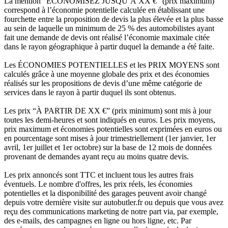
La mention “ÉCONOMISEZ JUSQU’À XX €” (prix maximum)
correspond à l’économie potentielle calculée en établissant une
fourchette entre la proposition de devis la plus élevée et la plus basse
au sein de laquelle un minimum de 25 % des automobilistes ayant
fait une demande de devis ont réalisé l’économie maximale citée
dans le rayon géographique à partir duquel la demande a été faite.
Les ÉCONOMIES POTENTIELLES et les PRIX MOYENS sont
calculés grâce à une moyenne globale des prix et des économies
réalisés sur les propositions de devis d’une même catégorie de
services dans le rayon à partir duquel ils sont obtenus.
Les prix “À PARTIR DE XX €” (prix minimum) sont mis à jour
toutes les demi-heures et sont indiqués en euros. Les prix moyens,
prix maximum et économies potentielles sont exprimées en euros ou
en pourcentage sont mises à jour trimestriellement (1er janvier, 1er
avril, 1er juillet et 1er octobre) sur la base de 12 mois de données
provenant de demandes ayant reçu au moins quatre devis.
Les prix annoncés sont TTC et incluent tous les autres frais
éventuels. Le nombre d'offres, les prix réels, les économies
potentielles et la disponibilité des garages peuvent avoir changé
depuis votre dernière visite sur autobutler.fr ou depuis que vous avez
reçu des communications marketing de notre part via, par exemple,
des e-mails, des campagnes en ligne ou hors ligne, etc. Par