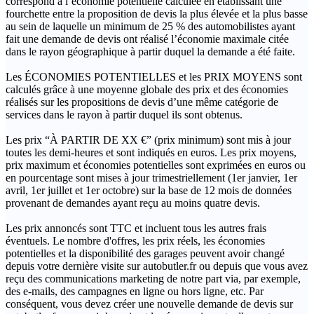
correspond à l’économie potentielle calculée en établissant une
fourchette entre la proposition de devis la plus élevée et la plus basse
au sein de laquelle un minimum de 25 % des automobilistes ayant
fait une demande de devis ont réalisé l’économie maximale citée
dans le rayon géographique à partir duquel la demande a été faite.
Les ÉCONOMIES POTENTIELLES et les PRIX MOYENS sont
calculés grâce à une moyenne globale des prix et des économies
réalisés sur les propositions de devis d’une même catégorie de
services dans le rayon à partir duquel ils sont obtenus.
Les prix “À PARTIR DE XX €” (prix minimum) sont mis à jour
toutes les demi-heures et sont indiqués en euros. Les prix moyens,
prix maximum et économies potentielles sont exprimées en euros ou
en pourcentage sont mises à jour trimestriellement (1er janvier, 1er
avril, 1er juillet et 1er octobre) sur la base de 12 mois de données
provenant de demandes ayant reçu au moins quatre devis.
Les prix annoncés sont TTC et incluent tous les autres frais
éventuels. Le nombre d'offres, les prix réels, les économies
potentielles et la disponibilité des garages peuvent avoir changé
depuis votre dernière visite sur autobutler.fr ou depuis que vous avez
reçu des communications marketing de notre part via, par exemple,
des e-mails, des campagnes en ligne ou hors ligne, etc. Par
conséquent, vous devez créer une nouvelle demande de devis sur