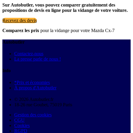
Sur Autobutler, vous pouvez comparer gratuitement des
propositions de devis en ligne pour la vidange de votre voiture.
Recevez des devis
Comparez les prix
pour la vidange pour votre Mazda Cx-7
Autobutler
Contactez-nous
La presse parle de nous !
Info
*Prix et économies
À propos d'Autobutler
© 2026 Autobutler.fr
18-26 rue Goubet, 75019 Paris
Gestion des cookies
CGU
Cookies
RGPD