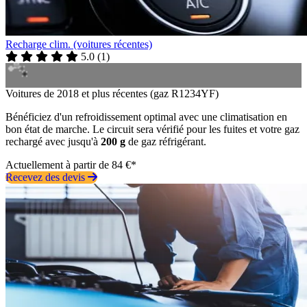
Recharge clim. (voitures récentes)
5.0
(
1
)
Voitures de 2018 et plus récentes (gaz R1234YF)
Bénéficiez d'un refroidissement optimal avec une climatisation en
bon état de marche. Le circuit sera vérifié pour les fuites et votre gaz
rechargé avec jusqu'à
200 g
de gaz réfrigérant.
Actuellement à partir de 84 €*
Recevez des devis