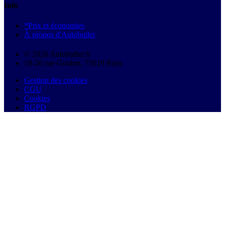
Info
*Prix et économies
À propos d'Autobutler
© 2026 Autobutler.fr
18-26 rue Goubet, 75019 Paris
Gestion des cookies
CGU
Cookies
RGPD