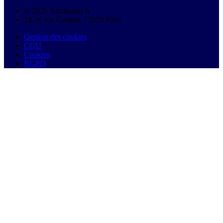
© 2026 Autobutler.fr
18-26 rue Goubet, 75019 Paris
Gestion des cookies
CGU
Cookies
RGPD