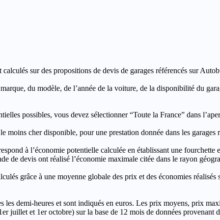
t calculés sur des propositions de devis de garages référencés sur Autobut
a marque, du modèle, de l’année de la voiture, de la disponibilité du ga
entielles possibles, vous devez sélectionner “Toute la France” dans l’ape
moins cher disponible, pour une prestation donnée dans les garages ré
’économie potentielle calculée en établissant une fourchette entre l
e de devis ont réalisé l’économie maximale citée dans le rayon géograp
e à une moyenne globale des prix et des économies réalisés sur le
les demi-heures et sont indiqués en euros. Les prix moyens, prix max
, 1er juillet et 1er octobre) sur la base de 12 mois de données provenan