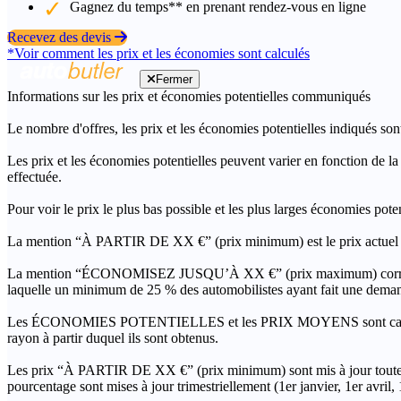
Gagnez du temps** en prenant rendez-vous en ligne
Recevez des devis
*Voir comment les prix et les économies sont calculés
Fermer
Informations sur les prix et économies potentielles communiqués
Le nombre d'offres, les prix et les économies potentielles indiqués son
Les prix et les économies potentielles peuvent varier en fonction de l
effectuée.
Pour voir le prix le plus bas possible et les plus larges économies pot
La mention “À PARTIR DE XX €” (prix minimum) est le prix actuel le 
La mention “ÉCONOMISEZ JUSQU’À XX €” (prix maximum) correspond à l
laquelle un minimum de 25 % des automobilistes ayant fait une demand
Les ÉCONOMIES POTENTIELLES et les PRIX MOYENS sont calculés grâc
rayon à partir duquel ils sont obtenus.
Les prix “À PARTIR DE XX €” (prix minimum) sont mis à jour toutes 
pourcentage sont mises à jour trimestriellement (1er janvier, 1er avril