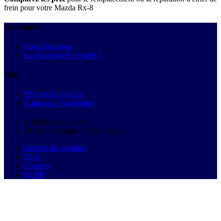
frein pour votre Mazda Rx-8
Autobutler
Contactez-nous
La presse parle de nous !
Info
*Prix et économies
À propos d'Autobutler
© 2026 Autobutler.fr
18-26 rue Goubet, 75019 Paris
Gestion des cookies
CGU
Cookies
RGPD