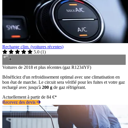
Recharge clim. (voitures récentes)
5.0
(
1
)
Voitures de 2018 et plus récentes (gaz R1234YF)
Bénéficiez d'un refroidissement optimal avec une climatisation en
bon état de marche. Le circuit sera vérifié pour les fuites et votre gaz
rechargé avec jusqu'à
200 g
de gaz réfrigérant.
Actuellement à partir de 84 €*
Recevez des devis