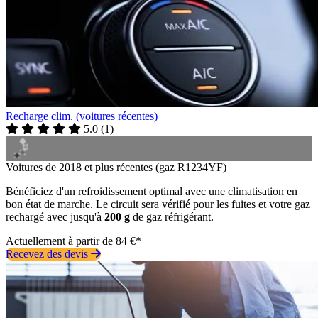
Recharge clim. (voitures récentes)
5.0
(
1
)
Voitures de 2018 et plus récentes (gaz R1234YF)
Bénéficiez d'un refroidissement optimal avec une climatisation en
bon état de marche. Le circuit sera vérifié pour les fuites et votre gaz
rechargé avec jusqu'à
200 g
de gaz réfrigérant.
Actuellement à partir de 84 €*
Recevez des devis