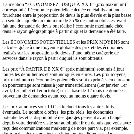
La mention “ÉCONOMISEZ JUSQU’À XX €” (prix maximum)
correspond à l’économie potentielle calculée en établissant une
fourchette entre la proposition de devis la plus élevée et la plus basse
au sein de laquelle un minimum de 25 % des automobilistes ayant
fait une demande de devis ont réalisé l’économie maximale citée
dans le rayon géographique à partir duquel la demande a été faite.
Les ÉCONOMIES POTENTIELLES et les PRIX MOYENS sont
calculés grâce à une moyenne globale des prix et des économies
réalisés sur les propositions de devis d’une même catégorie de
services dans le rayon à partir duquel ils sont obtenus.
Les prix “À PARTIR DE XX €” (prix minimum) sont mis à jour
toutes les demi-heures et sont indiqués en euros. Les prix moyens,
prix maximum et économies potentielles sont exprimées en euros ou
en pourcentage sont mises à jour trimestriellement (1er janvier, 1er
avril, 1er juillet et 1er octobre) sur la base de 12 mois de données
provenant de demandes ayant reçu au moins quatre devis.
Les prix annoncés sont TTC et incluent tous les autres frais
éventuels. Le nombre d'offres, les prix réels, les économies
potentielles et la disponibilité des garages peuvent avoir changé
depuis votre dernière visite sur autobutler.fr ou depuis que vous avez
reçu des communications marketing de notre part via, par exemple,
des e-mails, des campagnes en ligne ou hors ligne, etc. Par