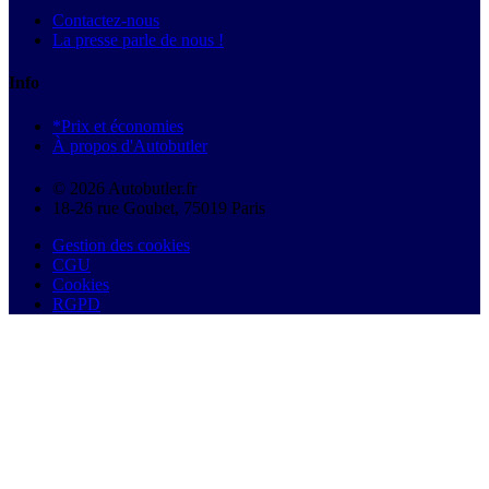
Contactez-nous
La presse parle de nous !
Info
*Prix et économies
À propos d'Autobutler
© 2026 Autobutler.fr
18-26 rue Goubet, 75019 Paris
Gestion des cookies
CGU
Cookies
RGPD