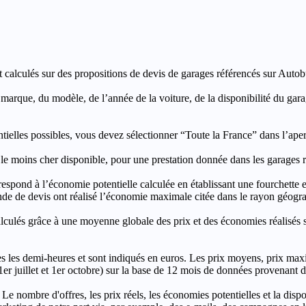
t calculés sur des propositions de devis de garages référencés sur Autobut
a marque, du modèle, de l’année de la voiture, de la disponibilité du ga
entielles possibles, vous devez sélectionner “Toute la France” dans l’ape
moins cher disponible, pour une prestation donnée dans les garages ré
’économie potentielle calculée en établissant une fourchette entre l
e de devis ont réalisé l’économie maximale citée dans le rayon géograp
e à une moyenne globale des prix et des économies réalisés sur le
les demi-heures et sont indiqués en euros. Les prix moyens, prix max
, 1er juillet et 1er octobre) sur la base de 12 mois de données provenan
 Le nombre d'offres, les prix réels, les économies potentielles et la disp