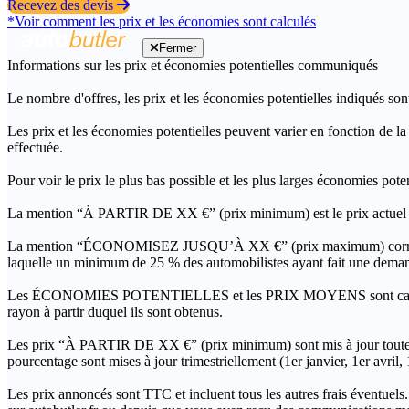
Recevez des devis
*Voir comment les prix et les économies sont calculés
Fermer
Informations sur les prix et économies potentielles communiqués
Le nombre d'offres, les prix et les économies potentielles indiqués son
Les prix et les économies potentielles peuvent varier en fonction de l
effectuée.
Pour voir le prix le plus bas possible et les plus larges économies pot
La mention “À PARTIR DE XX €” (prix minimum) est le prix actuel le 
La mention “ÉCONOMISEZ JUSQU’À XX €” (prix maximum) correspond à l
laquelle un minimum de 25 % des automobilistes ayant fait une demand
Les ÉCONOMIES POTENTIELLES et les PRIX MOYENS sont calculés grâc
rayon à partir duquel ils sont obtenus.
Les prix “À PARTIR DE XX €” (prix minimum) sont mis à jour toutes 
pourcentage sont mises à jour trimestriellement (1er janvier, 1er avril
Les prix annoncés sont TTC et incluent tous les autres frais éventuels.