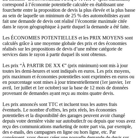
correspond à l’économie potentielle calculée en établissant une
fourchette entre la proposition de devis la plus élevée et la plus basse
au sein de laquelle un minimum de 25 % des automobilistes ayant
fait une demande de devis ont réalisé l’économie maximale citée
dans le rayon géographique à partir duquel la demande a été faite.
Les ÉCONOMIES POTENTIELLES et les PRIX MOYENS sont
calculés grâce à une moyenne globale des prix et des économies
réalisés sur les propositions de devis d’une même catégorie de
services dans le rayon à partir duquel ils sont obtenus.
Les prix “À PARTIR DE XX €” (prix minimum) sont mis à jour
toutes les demi-heures et sont indiqués en euros. Les prix moyens,
prix maximum et économies potentielles sont exprimées en euros ou
en pourcentage sont mises à jour trimestriellement (1er janvier, 1er
avril, 1er juillet et 1er octobre) sur la base de 12 mois de données
provenant de demandes ayant reçu au moins quatre devis.
Les prix annoncés sont TTC et incluent tous les autres frais
éventuels. Le nombre d'offres, les prix réels, les économies
potentielles et la disponibilité des garages peuvent avoir changé
depuis votre dernière visite sur autobutler.fr ou depuis que vous avez
reçu des communications marketing de notre part via, par exemple,
des e-mails, des campagnes en ligne ou hors ligne, etc. Par
conséquent, vous devez créer une nouvelle demande de devis sur