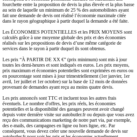
fourchette entre la proposition de devis la plus élevée et la plus basse
au sein de laquelle un minimum de 25 % des automobilistes ayant
fait une demande de devis ont réalisé l’économie maximale citée
dans le rayon géographique à partir duquel la demande a été faite.
Les ÉCONOMIES POTENTIELLES et les PRIX MOYENS sont
calculés grâce à une moyenne globale des prix et des économies
réalisés sur les propositions de devis d’une même catégorie de
services dans le rayon à partir duquel ils sont obtenus.
Les prix “À PARTIR DE XX €” (prix minimum) sont mis à jour
toutes les demi-heures et sont indiqués en euros. Les prix moyens,
prix maximum et économies potentielles sont exprimées en euros ou
en pourcentage sont mises à jour trimestriellement (1er janvier, 1er
avril, 1er juillet et 1er octobre) sur la base de 12 mois de données
provenant de demandes ayant reçu au moins quatre devis.
Les prix annoncés sont TTC et incluent tous les autres frais
éventuels. Le nombre d'offres, les prix réels, les économies
potentielles et la disponibilité des garages peuvent avoir changé
depuis votre dernière visite sur autobutler.fr ou depuis que vous avez
reçu des communications marketing de notre part via, par exemple,
des e-mails, des campagnes en ligne ou hors ligne, etc. Par
conséquent, vous devez créer une nouvelle demande de devis sur
autobutler.fr pour voir les prix et les économies actuellement