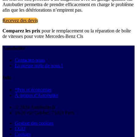
Autobutler permettra de prendre efficacement en charge le problème
afin que les détériorations n’empirent pas.
Recevez des devis
Comparez les prix
pour le remplacement ou la réparation de boîte
de vitesses pour votre Mercedes-Benz Cls
Autobutler
Contactez-nous
La presse parle de nous !
Info
*Prix et économies
À propos d'Autobutler
© 2026 Autobutler.fr
18-26 rue Goubet, 75019 Paris
Gestion des cookies
CGU
Cookies