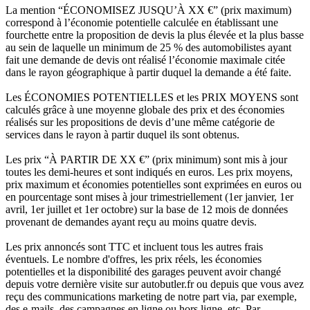
La mention “ÉCONOMISEZ JUSQU’À XX €” (prix maximum)
correspond à l’économie potentielle calculée en établissant une
fourchette entre la proposition de devis la plus élevée et la plus basse
au sein de laquelle un minimum de 25 % des automobilistes ayant
fait une demande de devis ont réalisé l’économie maximale citée
dans le rayon géographique à partir duquel la demande a été faite.
Les ÉCONOMIES POTENTIELLES et les PRIX MOYENS sont
calculés grâce à une moyenne globale des prix et des économies
réalisés sur les propositions de devis d’une même catégorie de
services dans le rayon à partir duquel ils sont obtenus.
Les prix “À PARTIR DE XX €” (prix minimum) sont mis à jour
toutes les demi-heures et sont indiqués en euros. Les prix moyens,
prix maximum et économies potentielles sont exprimées en euros ou
en pourcentage sont mises à jour trimestriellement (1er janvier, 1er
avril, 1er juillet et 1er octobre) sur la base de 12 mois de données
provenant de demandes ayant reçu au moins quatre devis.
Les prix annoncés sont TTC et incluent tous les autres frais
éventuels. Le nombre d'offres, les prix réels, les économies
potentielles et la disponibilité des garages peuvent avoir changé
depuis votre dernière visite sur autobutler.fr ou depuis que vous avez
reçu des communications marketing de notre part via, par exemple,
des e-mails, des campagnes en ligne ou hors ligne, etc. Par