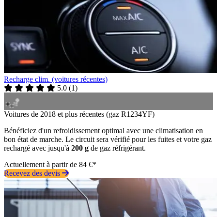
Recharge clim. (voitures récentes)
5.0
(
1
)
Voitures de 2018 et plus récentes (gaz R1234YF)
Bénéficiez d'un refroidissement optimal avec une climatisation en
bon état de marche. Le circuit sera vérifié pour les fuites et votre gaz
rechargé avec jusqu'à
200 g
de gaz réfrigérant.
Actuellement à partir de 84 €*
Recevez des devis